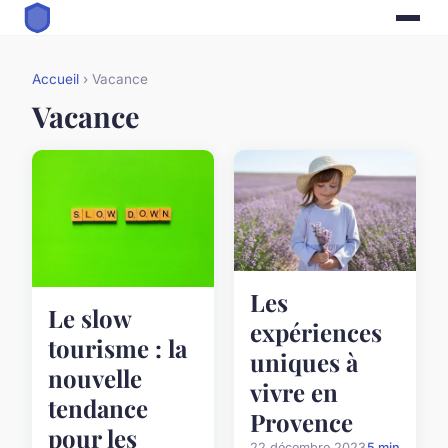
Accueil
› Vacance
Vacance
Les
Le slow
expériences
tourisme : la
uniques à
nouvelle
vivre en
tendance
Provence
pour les
22 décembre 2023
5 min